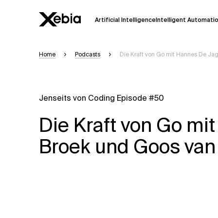
Artificial Intelligence
Intelligent Automati
Home
Podcasts
Die Kraft von Go mit Hannes De Ja
Ai
Übersicht
Diese KI-Suchassistenz befindet sich 
weiterentwickelt. Die Antworten, die a
Jenseits von Coding Episode #50
Sekunden dauern. Wir streben nach Gen
auftreten.
Die Kraft von Go mi
Bitte überprüfen Sie wichtige Informat
kontaktieren Sie uns
direkt.
Broek und Goos va
Antwort