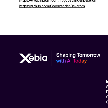
https://www.linkedin.com/in/goosvandenbekerom
https://github.com/GoosvandenBekerom
I
S