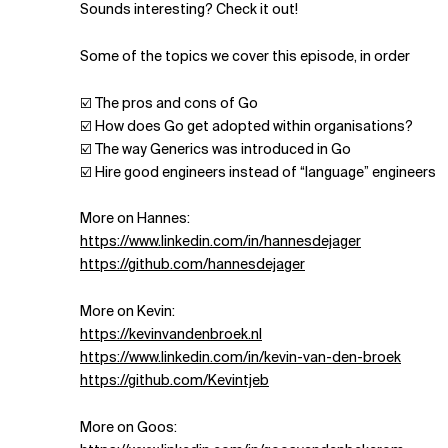
Sounds interesting? Check it out!
Some of the topics we cover this episode, in order
☑️ The pros and cons of Go
☑️ How does Go get adopted within organisations?
☑️ The way Generics was introduced in Go
☑️ Hire good engineers instead of “language” engineers
More on Hannes:
https://www.linkedin.com/in/hannesdejager
https://github.com/hannesdejager
More on Kevin:
https://kevinvandenbroek.nl
https://www.linkedin.com/in/kevin-van-den-broek
https://github.com/Kevintjeb
More on Goos: