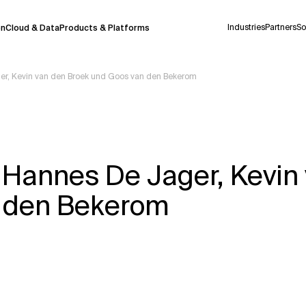
Industries
Partners
So
on
Cloud & Data
Products & Platforms
ger, Kevin van den Broek und Goos van den Bekerom
derzeit in einem Pilotprogramm und wird noch
uf Deutsch generiert werden, können einige
auigkeit, aber gelegentlich können Fehler
t Hannes De Jager, Kevin
ionen, bevor Sie Entscheidungen treffen oder
n den Bekerom
Kontextdateien