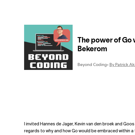
Verwandte Themen
I invited Hannes de Jager, Kevin van den broek and Goo
regards to why and how Go would be embraced within a t