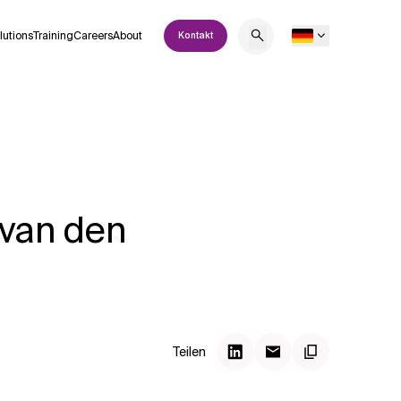
lutions
Training
Careers
About
Kontakt
 van den
Teilen