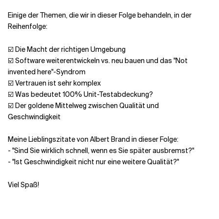
Einige der Themen, die wir in dieser Folge behandeln, in der
Verwandte Themen
Reihenfolge:
☑️ Die Macht der richtigen Umgebung
☑️ Software weiterentwickeln vs. neu bauen und das "Not
invented here"-Syndrom
☑️ Vertrauen ist sehr komplex
☑️ Was bedeutet 100% Unit-Testabdeckung?
☑️ Der goldene Mittelweg zwischen Qualität und
Geschwindigkeit
Meine Lieblingszitate von Albert Brand in dieser Folge:
- "Sind Sie wirklich schnell, wenn es Sie später ausbremst?"
- "Ist Geschwindigkeit nicht nur eine weitere Qualität?"
Viel Spaß!