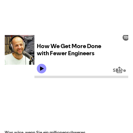
Kontextdateien
Was wäre, wenn Sie ein millionenschweres