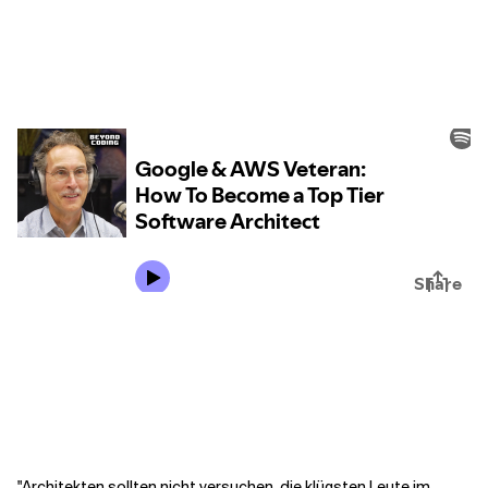
Kontextdateien
"Architekten sollten nicht versuchen, die klügsten Leute im