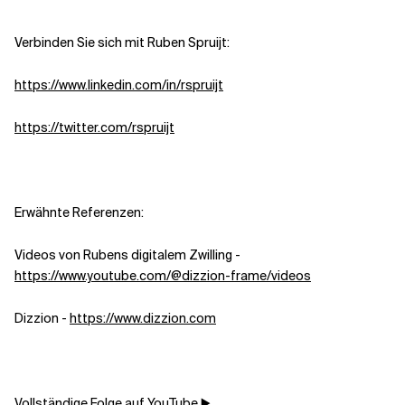
Verbinden Sie sich mit Ruben Spruijt:
Verwandte Themen
https://www.linkedin.com/in/rspruijt
https://twitter.com/rspruijt
Erwähnte Referenzen:
Videos von Rubens digitalem Zwilling -
https://www.youtube.com/@dizzion-frame/videos
Dizzion -
https://www.dizzion.com
Vollständige Folge auf YouTube ▶️