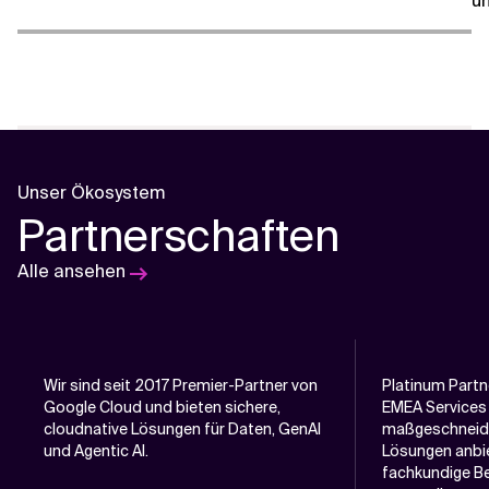
un
Unser Ökosystem
Partnerschaften
Alle ansehen
Wir sind seit 2017 Premier-Partner von
Platinum Partn
Google Cloud und bieten sichere,
EMEA Services
cloudnative Lösungen für Daten, GenAI
maßgeschneid
und Agentic AI.
Lösungen anbie
fachkundige B