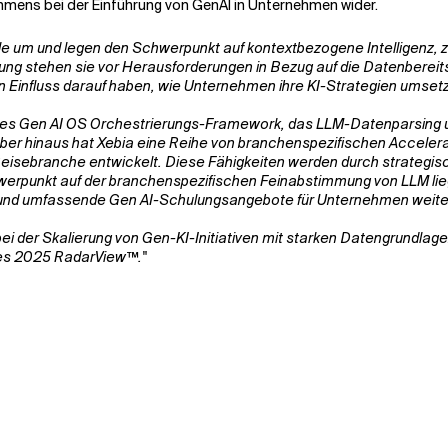
ens bei der Einführung von GenAI in Unternehmen wider.
 um und legen den Schwerpunkt auf kontextbezogene Intelligenz, z
ung stehen sie vor Herausforderungen in Bezug auf die Datenbereit
hin Einfluss darauf haben, wie Unternehmen ihre KI-Strategien umset
ertes Gen AI OS Orchestrierungs-Framework, das LLM-Datenparsing
r hinaus hat Xebia eine Reihe von branchenspezifischen Accelerat
isebranche entwickelt. Diese Fähigkeiten werden durch strategis
punkt auf der branchenspezifischen Feinabstimmung von LLM liegt.
e und umfassende Gen AI-Schulungsangebote für Unternehmen weiter
i der Skalierung von Gen-KI-Initiativen mit starken Datengrundlagen
ices 2025 RadarView™."