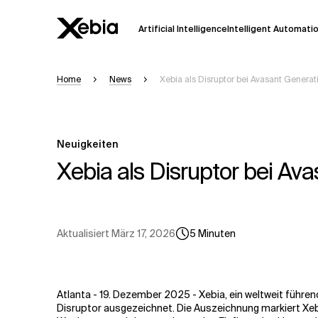
Artificial Intelligence
Intelligent Automati
Home
News
Xebia als Disruptor bei Avasant Gener
Ai
Übersicht
Diese KI-Suchassistenz befindet sich 
weiterentwickelt. Die Antworten, die a
Neuigkeiten
Sekunden dauern. Wir streben nach Gen
auftreten.
Xebia als Disruptor bei Av
Bitte überprüfen Sie wichtige Informat
kontaktieren Sie uns
direkt.
Aktualisiert
März 17, 2026
5
Minuten
Antwort
Atlanta - 19. Dezember 2025 - Xebia, ein weltweit führ
Disruptor ausgezeichnet. Die Auszeichnung markiert Xeb