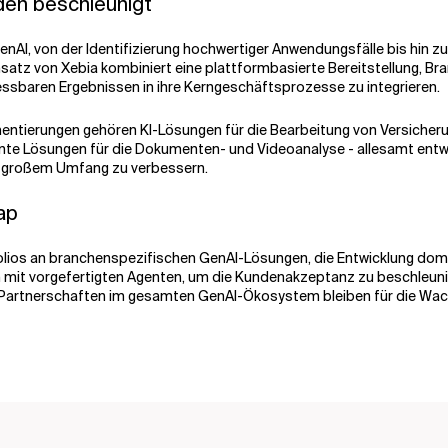
den beschleunigt
AI, von der Identifizierung hochwertiger Anwendungsfälle bis hin z
satz von Xebia kombiniert eine plattformbasierte Bereitstellung, B
ssbaren Ergebnissen in ihre Kerngeschäftsprozesse zu integrieren.
tierungen gehören KI-Lösungen für die Bearbeitung von Versicheru
e Lösungen für die Dokumenten- und Videoanalyse - allesamt entwick
n großem Umfang zu verbessern.
ap
rtfolios an branchenspezifischen GenAI-Lösungen, die Entwicklung d
mit vorgefertigten Agenten, um die Kundenakzeptanz zu beschleunige
von Partnerschaften im gesamten GenAI-Ökosystem bleiben für die Wa