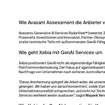
Wie Avasant Assessment die Anbieter 
Avasants Generative AI Services RadarView™ bewertet 20 
Praxisreife, Investitionen und Innovation, Partner-Ökos
starke technische Tiefe mit aufkommenden GenAI-Fähigk
Wie geht Xebia mit GenAI Services um
Xebia positioniert GenAI nicht als eigenständige Fähigke
Plattformmodernisierung. Der Fokus auf agentenbasiert
Nachfrage von Unternehmen nach sicheren, kontrollier
"Diese Anerkennung spiegelt die Arbeit wider, die uns
gelangen. Wir haben uns darauf konzentriert, solide D
Unternehmensrealität entsprechen, und nicht nur Techn
Services weltweit weiter ausbauen"
, sagte
Mayank Verm