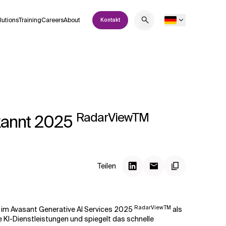
lutions
Training
Careers
About
Kontakt
RadarViewTM
rkannt 2025
Teilen
RadarViewTM
e im Avasant Generative AI Services 2025
als
KI-Dienstleistungen und spiegelt das schnelle