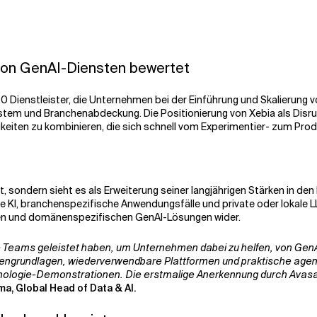
von GenAI-Diensten bewertet
Dienstleister, die Unternehmen bei der Einführung und Skalierung von
ystem und Branchenabdeckung. Die Positionierung von Xebia als Disru
eiten zu kombinieren, die sich schnell vom Experimentier- zum Pro
it, sondern sieht es als Erweiterung seiner langjährigen Stärken in d
e KI, branchenspezifische Anwendungsfälle und private oder lokale 
ten und domänenspezifischen GenAI-Lösungen wider.
ere Teams geleistet haben, um Unternehmen dabei zu helfen, von Ge
atengrundlagen, wiederverwendbare Plattformen und praktische agen
ologie-Demonstrationen. Die erstmalige Anerkennung durch Avasant 
a, Global Head of Data & AI.