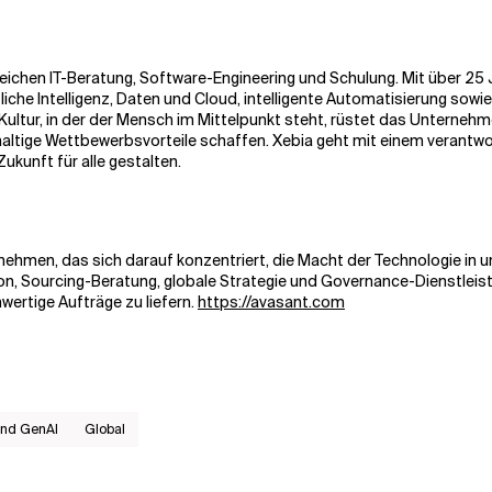
reichen IT-Beratung, Software-Engineering und Schulung. Mit über 2
liche Intelligenz, Daten und Cloud, intelligente Automatisierung sowie
 Kultur, in der der Mensch im Mittelpunkt steht, rüstet das Untern
haltige Wettbewerbsvorteile schaffen. Xebia geht mit einem verantw
kunft für alle gestalten.
hmen, das sich darauf konzentriert, die Macht der Technologie in
tion, Sourcing-Beratung, globale Strategie und Governance-Dienstleis
wertige Aufträge zu liefern.
https://avasant.com
and GenAI
Global