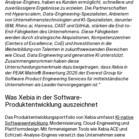
Analyse-Engines, haben es Kunden ermöglicht, schnellere und
zuverlässigere Ergebnisse zu erzielen. Die Partnerschaften
mit Hyperscalern, Data-Engineering-Spezialisten, Anbietern
von Unternehmenstechnologien und KI-Spezialisten, darunter
IBM, Rhino.ai, Harness, CAST und GitHub, stärken die End-to-
End-Fähigkeiten des Unternehmens. Diese Fähigkeiten
werden durch strategische Akquisitionen, Kompetenzzentren
(Centers of Excellence, CoE) und Investitionen in die
Weiterbildung von Talenten in zukunftsweisenden Bereichen
wie Cloud, Data Engineering und generative KI unterstützt.
Zusammengenommen haben diese
Unterscheidungsmerkmale dazu beigetragen, dass Xebia in
der PEAK Matrix® Bewertung 2025 der Everest Group für
Software Product Engineering Services für mittelständische
Unternehmen als Leader hervorgegangen ist."
Was Xebia in der Software-
Produktentwicklung auszeichnet
Das Produktentwicklungsportfolio von Xebia umfasst
KI-native
Softwareentwicklung
, Modernisierung, Cloud-Engineering und
Plattformdesign. Mit firmeneigenen Tools wie Xebia ACE und
Echtzeit-Analyse-Engines versetzt das Unternehmen seine