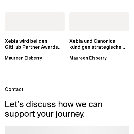
Xebia wird bei den
Xebia und Canonical
GitHub Partner Awards
kündigen strategische
2025 gewürdigt
Partnerschaft für Open
Maureen Elsberry
Maureen Elsberry
Source und...
Contact
Let’s discuss how we can
support your journey.