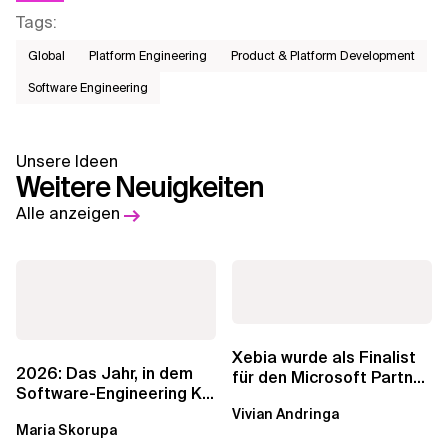
Tags
:
Global
Platform Engineering
Product & Platform Development
Software Engineering
Unsere Ideen
Weitere Neuigkeiten
Alle anzeigen
Xebia wurde als Finalist
2026: Das Jahr, in dem
für den Microsoft Partner
Software-Engineering KI-
of the Year Award 2025 in
nativ wird
Vivian Andringa
der...
Maria Skorupa