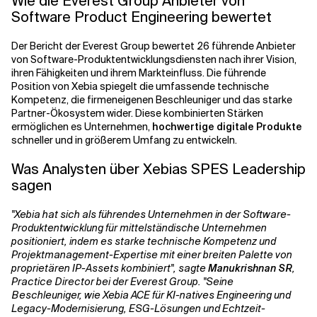
Wie die Everest Group Anbieter von
Software Product Engineering bewertet
Verwandte Themen
Der Bericht der Everest Group bewertet 26 führende Anbieter
von Software-Produktentwicklungsdiensten nach ihrer Vision,
ihren Fähigkeiten und ihrem Markteinfluss. Die führende
Position von Xebia spiegelt die umfassende technische
Kompetenz, die firmeneigenen Beschleuniger und das starke
Partner-Ökosystem wider. Diese kombinierten Stärken
ermöglichen es Unternehmen,
hochwertige digitale Produkte
schneller und in größerem Umfang zu entwickeln.
Was Analysten über Xebias SPES Leadership
sagen
"Xebia hat sich als führendes Unternehmen in der Software-
Produktentwicklung für mittelständische Unternehmen
positioniert, indem es starke technische Kompetenz und
Projektmanagement-Expertise mit einer breiten Palette von
proprietären IP-Assets kombiniert", sagte
Manukrishnan SR
,
Practice Director bei der Everest Group. "Seine
Beschleuniger, wie Xebia ACE für KI-natives Engineering und
Legacy-Modernisierung, ESG-Lösungen und Echtzeit-