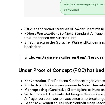
Studienabbrecher
: Mehr als 30 % der Chats mit Ku
Höhere Wartezeiten
: Bei Nicht-Standard-Anfragen
Unzufriedenheit der Kunden führt.
Einschränkung der Sprache
: Während Kunden je n
bearbeiten.
Entdecken Sie unsere
skalierten GenAI Services
Unser Proof of Concept (POC) hat bed
Konversation
: Der Bot kann Kundenanfragen verste
Kontextuell
: Es kann personalisierte Antworten lief
Mehrsprachig
: Generative KI ermöglicht es Kunden
Verfügbarkeit
: Der kontextabhängige Service kann 
Anfragen zu beantworten, was einen unterbrechungsf
Feedback-Schleife
: Die Lösung enthält einen Fe