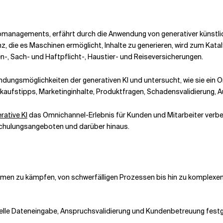
omanagements, erfährt durch die Anwendung von generativer künstliche
enz, die es Maschinen ermöglicht, Inhalte zu generieren, wird zum Kata
n-, Sach- und Haftpflicht-, Haustier- und Reiseversicherungen.
ndungsmöglichkeiten der generativen KI und untersucht, wie sie ein 
kaufstipps, Marketinginhalte, Produktfragen, Schadensvalidierung,
rative KI
das Omnichannel-Erlebnis für Kunden und Mitarbeiter verbe
 Schulungsangeboten und darüber hinaus.
emen zu kämpfen, von schwerfälligen Prozessen bis hin zu komplexen
elle Dateneingabe, Anspruchsvalidierung und Kundenbetreuung festge