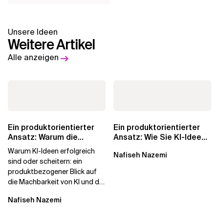
Unsere Ideen
Weitere Artikel
Alle anzeigen
Ein produktorientierter
Ein produktorientierter
Ansatz: Warum die
Ansatz: Wie Sie KI-Ideen
Machbarkeit von KI
in echten
Warum KI-Ideen erfolgreich
Nafiseh Nazemi
darüber...
Geschäftswert...
sind oder scheitern: ein
produktbezogener Blick auf
die Machbarkeit von KI und die
Bereitschaft, Daten zu
Nafiseh Nazemi
verarbeiten, und...