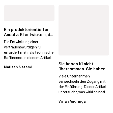
Ein produktorientierter
Ansatz: KI entwickeln, der
die Menschen vertrauen
Die Entwicklung einer
vertrauenswürdigen KI
erfordert mehr als technische
Raffinesse. In diesem Artikel
erfahren Sie, warum die
Sie haben KI nicht
Nafiseh Nazemi
Begehrlichkeit von KI...
übernommen. Sie haben
Lizenzen gekauft.
Viele Unternehmen
verwechseln den Zugang mit
der Einführung. Dieser Artikel
untersucht, was wirklich nötig
ist, um KI-Investitionen in
Vivian Andringa
Wirkung...