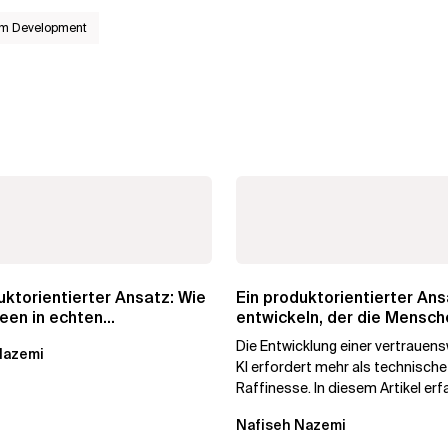
orm Development
uktorientierter Ansatz: Wie
Ein produktorientierter Ans
deen in echten
entwickeln, der die Mensch
swert...
vertrauen
Die Entwicklung einer vertrauen
Nazemi
KI erfordert mehr als technische
Raffinesse. In diesem Artikel erf
warum die Begehrlichkeit von KI..
Nafiseh Nazemi