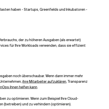
tlasten haben - Startups, Greenfields und Inkubatoren -
s Verbrauchs, der zu höheren Ausgaben (als erwartet)
vices für Ihre Workloads verwenden, dass sie effizient
ie Ausgaben noch überschaubar. Wenn dann immer mehr
n Unternehmen,
ihre Mitarbeiter aufzuklären
, Transparenz
FinOps ihnen helfen kann
.
en zu optimieren. Wenn zum Beispiel Ihre Cloud-
en (betreiben) und zu verhindern (optimieren).