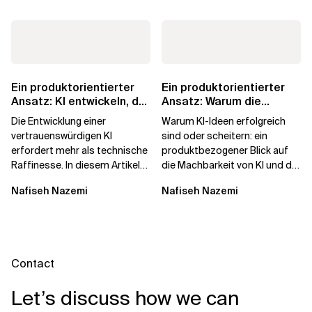
Ein produktorientierter
Ein produktorientierter
Ansatz: KI entwickeln, der
Ansatz: Warum die
die Menschen vertrauen
Machbarkeit von KI
Die Entwicklung einer
Warum KI-Ideen erfolgreich
darüber...
vertrauenswürdigen KI
sind oder scheitern: ein
erfordert mehr als technische
produktbezogener Blick auf
Raffinesse. In diesem Artikel
die Machbarkeit von KI und die
erfahren Sie, warum die
Bereitschaft, Daten zu
Nafiseh Nazemi
Nafiseh Nazemi
Begehrlichkeit von KI...
verarbeiten, und...
Contact
Let’s discuss how we can