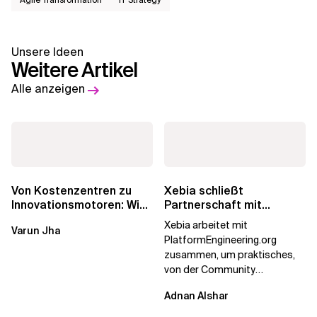
Agile Transformation
IT Strategy
Unsere Ideen
Weitere Artikel
Alle anzeigen
Von Kostenzentren zu
Xebia schließt
Innovationsmotoren: Wie
Partnerschaft mit
die europäischen GCCs
PlatformEngineering.org
Xebia arbeitet mit
Varun Jha
umgeschrieben...
PlatformEngineering.org
zusammen, um praktisches,
von der Community
betriebenes Plattform-
Adnan Alshar
Engineering voranzutreiben,
wobei der...