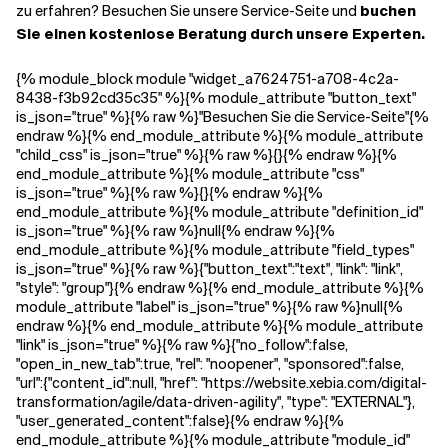
zu erfahren? Besuchen Sie unsere Service-Seite und
buchen
Sie einen
kostenlose Beratung durch unsere Experten.
{% module_block module "widget_a7624751-a708-4c2a-
8438-f3b92cd35c35" %}{% module_attribute "button_text"
is_json="true" %}{% raw %}"Besuchen Sie die Service-Seite"{%
endraw %}{% end_module_attribute %}{% module_attribute
"child_css" is_json="true" %}{% raw %}{}{% endraw %}{%
end_module_attribute %}{% module_attribute "css"
is_json="true" %}{% raw %}{}{% endraw %}{%
end_module_attribute %}{% module_attribute "definition_id"
is_json="true" %}{% raw %}null{% endraw %}{%
end_module_attribute %}{% module_attribute "field_types"
is_json="true" %}{% raw %}{"button_text":"text", "link": "link",
"style": "group"}{% endraw %}{% end_module_attribute %}{%
module_attribute "label" is_json="true" %}{% raw %}null{%
endraw %}{% end_module_attribute %}{% module_attribute
"link" is_json="true" %}{% raw %}{"no_follow":false,
"open_in_new_tab":true, "rel": "noopener", "sponsored":false,
"url":{"content_id":null, "href": "https://website.xebia.com/digital-
transformation/agile/data-driven-agility", "type": "EXTERNAL"},
"user_generated_content":false}{% endraw %}{%
end_module_attribute %}{% module_attribute "module_id"