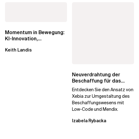
Momentum in Bewegung:
KI-Innovation,
Markteinfluss und die
Keith Landis
Macht der...
Neuverdrahtung der
Beschaffung für das
digitale Unternehmen
Entdecken Sie den Ansatz von
Xebia zur Umgestaltung des
Beschaffungswesens mit
Low-Code und Mendix.
Izabela Rybacka