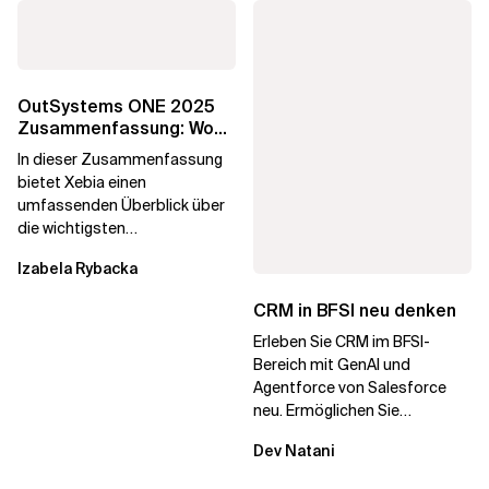
OutSystems ONE 2025
Zusammenfassung: Wo
Die Agentenbasierte
In dieser Zusammenfassung
Zukunft Real Wurde
bietet Xebia einen
umfassenden Überblick über
die wichtigsten
Ankündigungen und
Izabela Rybacka
Erkenntnisse von der
OutSystems ONE 2025...
CRM in BFSI neu denken
Erleben Sie CRM im BFSI-
Bereich mit GenAI und
Agentforce von Salesforce
neu. Ermöglichen Sie
schnellere Entscheidungen,
Dev Natani
stärkeres Kundenvertrauen
und...