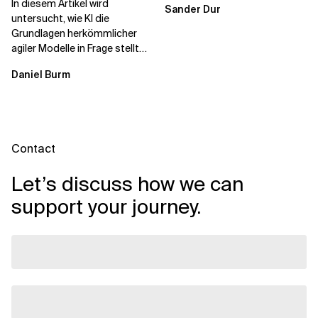
In diesem Artikel wird
Sander Dur
untersucht, wie KI die
Grundlagen herkömmlicher
agiler Modelle in Frage stellt
und ein neu konzipiertes
Daniel Burm
Betriebsmodell...
Contact
Let’s discuss how we can
support your journey.