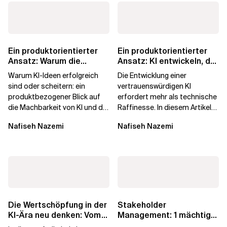
Ein produktorientierter
Ein produktorientierter
Ansatz: Warum die
Ansatz: KI entwickeln, der
Machbarkeit von KI
die Menschen vertrauen
Warum KI-Ideen erfolgreich
Die Entwicklung einer
darüber...
sind oder scheitern: ein
vertrauenswürdigen KI
produktbezogener Blick auf
erfordert mehr als technische
die Machbarkeit von KI und die
Raffinesse. In diesem Artikel
Bereitschaft, Daten zu
erfahren Sie, warum die
Nafiseh Nazemi
Nafiseh Nazemi
verarbeiten, und...
Begehrlichkeit von KI...
Die Wertschöpfung in der
Stakeholder
KI-Ära neu denken: Vom
Management: 1 mächtige
agilen Altbestand zu...
Taktik zum Vertrauen