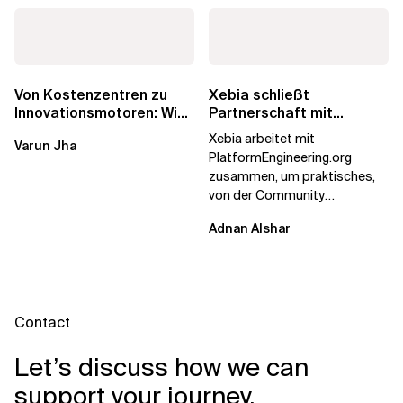
Von Kostenzentren zu
Xebia schließt
Innovationsmotoren: Wie
Partnerschaft mit
die europäischen GCCs
PlatformEngineering.org
Xebia arbeitet mit
Varun Jha
umgeschrieben...
PlatformEngineering.org
zusammen, um praktisches,
von der Community
betriebenes Plattform-
Adnan Alshar
Engineering voranzutreiben,
wobei der...
Contact
Let’s discuss how we can
support your journey.