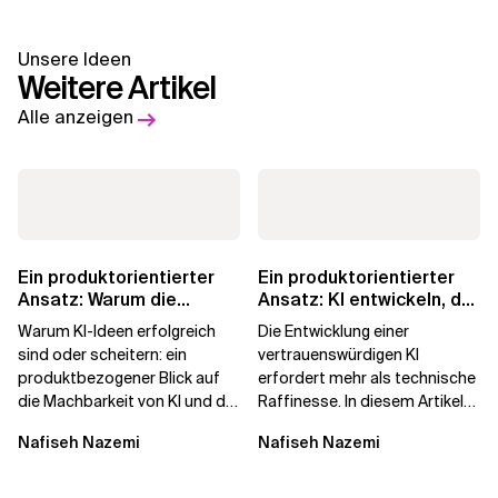
Unsere Ideen
Weitere Artikel
Alle anzeigen
Ein produktorientierter
Ein produktorientierter
Ansatz: Warum die
Ansatz: KI entwickeln, der
Machbarkeit von KI
die Menschen vertrauen
Warum KI-Ideen erfolgreich
Die Entwicklung einer
darüber...
sind oder scheitern: ein
vertrauenswürdigen KI
produktbezogener Blick auf
erfordert mehr als technische
die Machbarkeit von KI und die
Raffinesse. In diesem Artikel
Bereitschaft, Daten zu
erfahren Sie, warum die
Nafiseh Nazemi
Nafiseh Nazemi
verarbeiten, und...
Begehrlichkeit von KI...