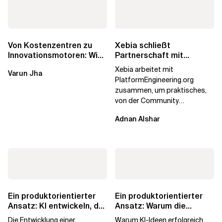
Von Kostenzentren zu
Xebia schließt
Innovationsmotoren: Wie
Partnerschaft mit
die europäischen GCCs
PlatformEngineering.org
Xebia arbeitet mit
Varun Jha
umgeschrieben...
PlatformEngineering.org
zusammen, um praktisches,
von der Community
betriebenes Plattform-
Adnan Alshar
Engineering voranzutreiben,
wobei der...
Ein produktorientierter
Ein produktorientierter
Ansatz: KI entwickeln, der
Ansatz: Warum die
die Menschen vertrauen
Machbarkeit von KI
Die Entwicklung einer
Warum KI-Ideen erfolgreich