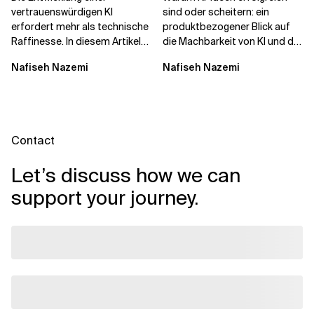
darüber...
vertrauenswürdigen KI
sind oder scheitern: ein
erfordert mehr als technische
produktbezogener Blick auf
Raffinesse. In diesem Artikel
die Machbarkeit von KI und die
erfahren Sie, warum die
Bereitschaft, Daten zu
Nafiseh Nazemi
Nafiseh Nazemi
Begehrlichkeit von KI...
verarbeiten, und...
Contact
Let’s discuss how we can
support your journey.