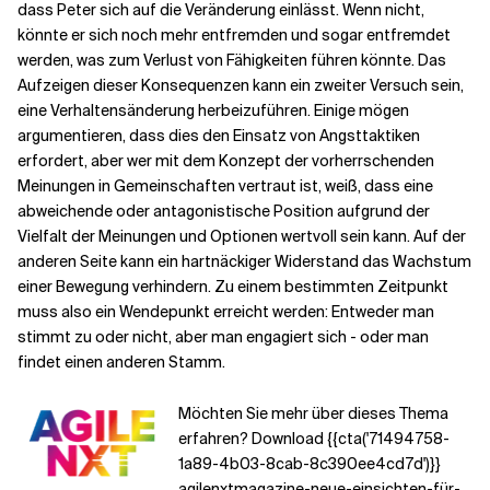
dass Peter sich auf die Veränderung einlässt. Wenn nicht,
könnte er sich noch mehr entfremden und sogar entfremdet
werden, was zum Verlust von Fähigkeiten führen könnte. Das
Aufzeigen dieser Konsequenzen kann ein zweiter Versuch sein,
eine Verhaltensänderung herbeizuführen. Einige mögen
argumentieren, dass dies den Einsatz von Angsttaktiken
erfordert, aber wer mit dem Konzept der vorherrschenden
Meinungen in Gemeinschaften vertraut ist, weiß, dass eine
abweichende oder antagonistische Position aufgrund der
Vielfalt der Meinungen und Optionen wertvoll sein kann. Auf der
anderen Seite kann ein hartnäckiger Widerstand das Wachstum
einer Bewegung verhindern. Zu einem bestimmten Zeitpunkt
muss also ein Wendepunkt erreicht werden: Entweder man
stimmt zu oder nicht, aber man engagiert sich - oder man
findet einen anderen Stamm.
Möchten Sie mehr über dieses Thema
erfahren? Download {{cta('71494758-
1a89-4b03-8cab-8c390ee4cd7d')}}
agilenxtmagazine-neue-einsichten-für-