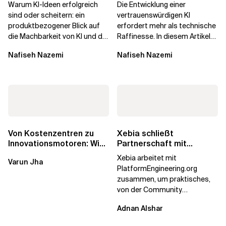
Machbarkeit von KI
die Menschen vertrauen
Warum KI-Ideen erfolgreich
Die Entwicklung einer
darüber...
sind oder scheitern: ein
vertrauenswürdigen KI
produktbezogener Blick auf
erfordert mehr als technische
die Machbarkeit von KI und die
Raffinesse. In diesem Artikel
Bereitschaft, Daten zu
erfahren Sie, warum die
Nafiseh Nazemi
Nafiseh Nazemi
verarbeiten, und...
Begehrlichkeit von KI...
Von Kostenzentren zu
Xebia schließt
Innovationsmotoren: Wie
Partnerschaft mit
die europäischen GCCs
PlatformEngineering.org
Xebia arbeitet mit
Varun Jha
umgeschrieben...
PlatformEngineering.org
zusammen, um praktisches,
von der Community
betriebenes Plattform-
Adnan Alshar
Engineering voranzutreiben,
wobei der...