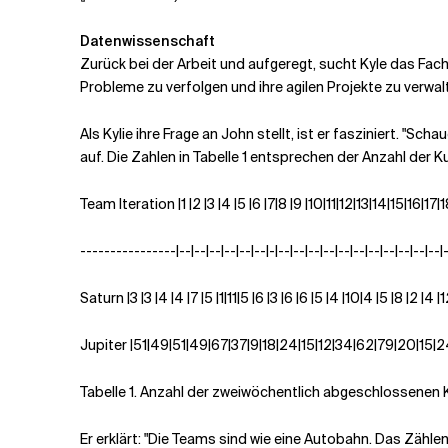
Datenwissenschaft
Zurück bei der Arbeit und aufgeregt, sucht Kyle das Fac
Probleme zu verfolgen und ihre agilen Projekte zu verwal
Als Kylie ihre Frage an John stellt, ist er fasziniert. "
auf. Die Zahlen in Tabelle 1 entsprechen der Anzahl der
Team Iteration
|1 |2 |3 |4 |5 |6 |7|8 |9 |10|11|12|13|14|15|16|1
----------------|--|--|--|--|--|--|-|--|--|--|--|--|--|--|--|--|--|--|-
Saturn
|3 |3 |4 |4 |7 |5 |1|11|5 |6 |3 |6 |6 |5 |4 |10|4 |5 |8 |2 |4 |
Jupiter
|51|49|51|49|67|37|9|18|24|15|12|34|62|79|20|15|
Tabelle 1. Anzahl der zweiwöchentlich abgeschlossenen
Er erklärt: "Die Teams sind wie eine Autobahn. Das Zäh