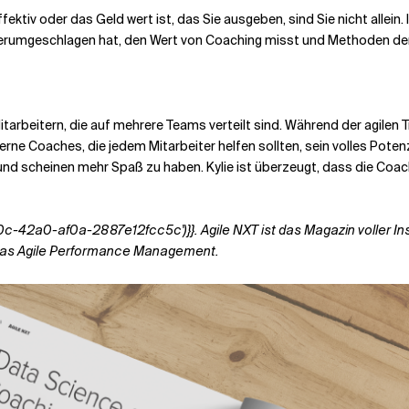
ektiv oder das Geld wert ist, das Sie ausgeben, sind Sie nicht allein
n herumgeschlagen hat, den Wert von Coaching misst und Methoden d
ig Mitarbeitern, die auf mehrere Teams verteilt sind. Während der agil
rne Coaches, die jedem Mitarbeiter helfen sollten, sein volles Pote
und scheinen mehr Spaß zu haben. Kylie ist überzeugt, dass die Coach
f0c-42a0-af0a-2887e12fcc5c')}}
.
Agile NXT ist das Magazin voller In
 das Agile Performance Management.