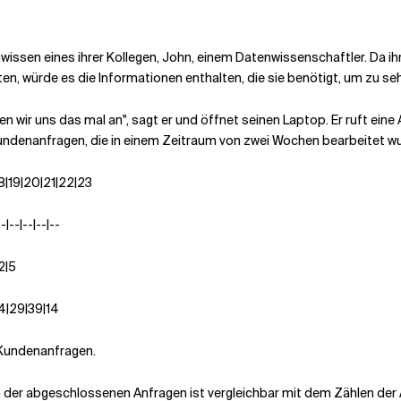
hwissen eines ihrer Kollegen, John, einem Datenwissenschaftler. Da i
ten, würde es die Informationen enthalten, die sie benötigt, um zu s
Schauen wir uns das mal an", sagt er und öffnet seinen Laptop. Er ruft 
 Kundenanfragen, die in einem Zeitraum von zwei Wochen bearbeitet w
7|18|19|20|21|22|23
-|--|--|--|--
12|5
24|29|39|14
 Kundenanfragen.
len der abgeschlossenen Anfragen ist vergleichbar mit dem Zählen de