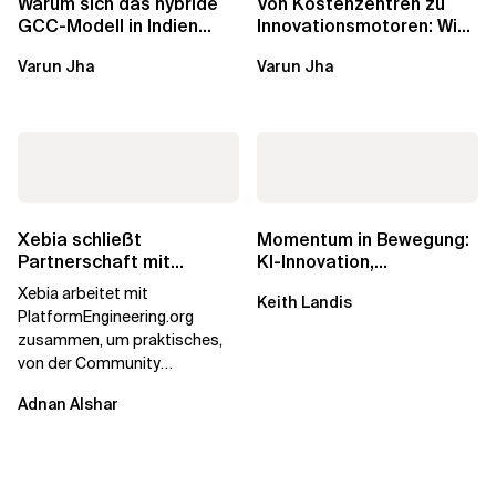
Warum sich das hybride
Von Kostenzentren zu
GCC-Modell in Indien
Innovationsmotoren: Wie
durchsetzt und wie
die europäischen GCCs
Varun Jha
Varun Jha
Unternehmen den...
umgeschrieben...
Xebia schließt
Momentum in Bewegung:
Partnerschaft mit
KI-Innovation,
PlatformEngineering.org
Markteinfluss und die
Xebia arbeitet mit
Keith Landis
Macht der...
PlatformEngineering.org
zusammen, um praktisches,
von der Community
betriebenes Plattform-
Adnan Alshar
Engineering voranzutreiben,
wobei der...