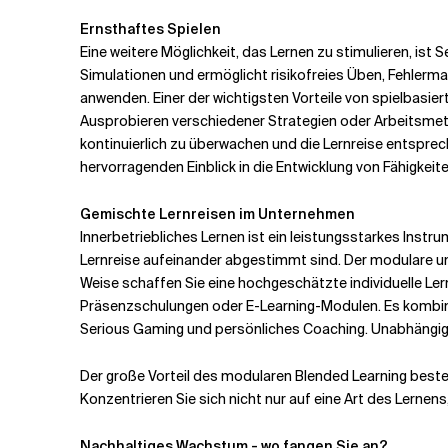
Ernsthaftes Spielen
Eine weitere Möglichkeit, das Lernen zu stimulieren, ist
Simulationen und ermöglicht risikofreies Üben, Fehlerma
anwenden. Einer der wichtigsten Vorteile von spielbasi
Ausprobieren verschiedener Strategien oder Arbeitsmeth
kontinuierlich zu überwachen und die Lernreise entsprec
hervorragenden Einblick in die Entwicklung von Fähigkeite
Gemischte Lernreisen im Unternehmen
Innerbetriebliches Lernen ist ein leistungsstarkes Inst
Lernreise aufeinander abgestimmt sind. Der modulare u
Weise schaffen Sie eine hochgeschätzte individuelle Le
Präsenzschulungen oder E-Learning-Modulen. Es kombin
Serious Gaming und persönliches Coaching. Unabhängig da
Der große Vorteil des modularen Blended Learning beste
Konzentrieren Sie sich nicht nur auf eine Art des Lernen
Nachhaltiges Wachstum - wo fangen Sie an?