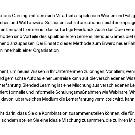
 Serious Gaming, mit dem sich Mitarbeiter spielerisch Wissen und Fähi
chen und Wettbewerb. So lassen sich Informationen leichter einprägen
erten Lernplattformen ist das sofortige Feedback. Auch das Üben ve
oden sind Vorteile des spielbasierten Lernens. Serious Games bieten
hend anzupassen. Der Einsatz dieser Methode zum Erwerb neuer Fähigk
n innerhalb einer Organisation.
rument, um neues Wissen in Ihr Unternehmen zu bringen. Vor allem, wen
nd gemischte Aufbau einer Lernreise kann auf die verschiedenen Wi
rnerfahrung.
Blended Learning ist eine Mischung aus verschiedenen L
iert formelle und informelle Schulungsmaßnahmen wie Webinare, W
von, über welches Medium die Lernerfahrung vermittelt wird, kann s
ht darin, dass Sie die Kombination zusammenstellen können, die für 
s, sondern stellen Sie eine ideale Mischung zusammen, die zu Ihren Mi