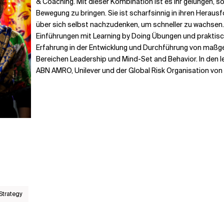
& Coaching. Mit dieser Kombination ist es ihr gelungen, so
Bewegung zu bringen. Sie ist scharfsinnig in ihren Heraus
über sich selbst nachzudenken, um schneller zu wachsen. 
Einführungen mit Learning by Doing Übungen und praktisch
Erfahrung in der Entwicklung und Durchführung von maß
Bereichen Leadership und Mind-Set and Behavior. In den l
ABN AMRO, Unilever und der Global Risk Organisation von 
 Strategy