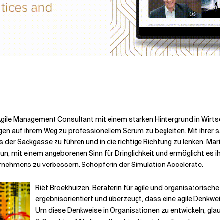
Agile Management Consultant mit einem starken Hintergrund in Wirtscha
n auf ihrem Weg zu professionellem Scrum zu begleiten. Mit ihrer s
s der Sackgasse zu führen und in die richtige Richtung zu lenken. Mar
 tun, mit einem angeborenen Sinn für Dringlichkeit und ermöglicht es i
rnehmens zu verbessern. Schöpferin der Simulation Accelerate.
Riët Broekhuizen,
Beraterin für agile und organisatorische
ergebnisorientiert und überzeugt, dass eine agile Denkwe
Um diese Denkweise in Organisationen zu entwickeln, glaub