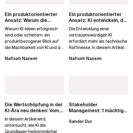
Ein produktorientierter
Ein produktorientierter
Ansatz: Warum die
Ansatz: KI entwickeln, der
Machbarkeit von KI
die Menschen vertrauen
Warum KI-Ideen erfolgreich
Die Entwicklung einer
darüber...
sind oder scheitern: ein
vertrauenswürdigen KI
produktbezogener Blick auf
erfordert mehr als technische
die Machbarkeit von KI und die
Raffinesse. In diesem Artikel
Bereitschaft, Daten zu
erfahren Sie, warum die
Nafiseh Nazemi
Nafiseh Nazemi
verarbeiten, und...
Begehrlichkeit von KI...
Die Wertschöpfung in der
Stakeholder
KI-Ära neu denken: Vom
Management: 1 mächtige
agilen Altbestand zu...
Taktik zum Vertrauen
In diesem Artikel wird
Sander Dur
untersucht, wie KI die
Grundlagen herkömmlicher