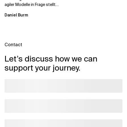
agiler Modelle in Frage stellt
und ein neu konzipiertes
Daniel Burm
Betriebsmodell...
Contact
Let’s discuss how we can
support your journey.