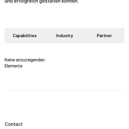
Kontextdateien
und erfolgreich gestalten können.
Capabilities
Industry
Partner
Keine anzuzeigenden
Elemente
Contact