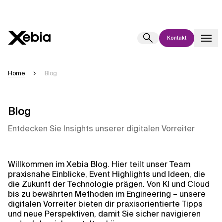
Kontakt
Ai
Übersicht
Home
Blog
Diese KI-Suchassistenz befindet sich derzeit in einem Pilotprogramm
und wird noch weiterentwickelt. Die Antworten, die auf Deutsch
generiert werden, können einige Sekunden dauern. Wir streben nach
Blog
Genauigkeit, aber gelegentlich können Fehler auftreten.
Entdecken Sie Insights unserer digitalen Vorreiter
Bitte überprüfen Sie wichtige Informationen, bevor Sie
Entscheidungen treffen oder
kontaktieren Sie uns
direkt.
Willkommen im Xebia Blog. Hier teilt unser Team
Antwort
praxisnahe Einblicke, Event Highlights und Ideen, die
die Zukunft der Technologie prägen. Von KI und Cloud
bis zu bewährten Methoden im Engineering – unsere
digitalen Vorreiter bieten dir praxisorientierte Tipps
und neue Perspektiven, damit Sie sicher navigieren